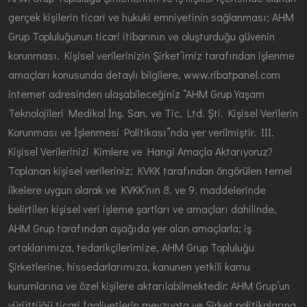
gerçek kişilerin ticari ve hukuki emniyetinin sağlanması; AHM
Grup Topluluğunun ticari itibarının ve oluşturduğu güvenin
korunması. Kişisel verilerinizin Şirket’imiz tarafından işlenme
amaçları konusunda detaylı bilgilere, www.ribatpanel.com
internet adresinden ulaşabileceğiniz “AHM Grup Yaşam
Teknolojileri Medikal İnş. San. ve Tic. Ltd. Şti. Kişisel Verilerin
Korunması ve İşlenmesi Politikası”nda yer verilmiştir. III.
Kişisel Verilerinizi Kimlere ve Hangi Amaçla Aktarıyoruz?
Toplanan kişisel verileriniz; KVKK tarafından öngörülen temel
ilkelere uygun olarak ve KVKK’nın 8. ve 9. maddelerinde
belirtilen kişisel veri işleme şartları ve amaçları dahilinde,
AHM Grup tarafından aşağıda yer alan amaçlarla; iş
ortaklarımıza, tedarikçilerimize, AHM Grup Topluluğu
Şirketlerine, hissedarlarımıza, kanunen yetkili kamu
kurumlarına ve özel kişilere aktarılabilmektedir: AHM Grup’un
yürüttüğü ticari faaliyetlerin mevzuata ve Şirket politikalarına