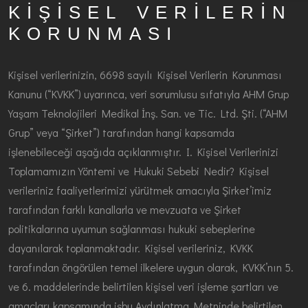
KIŞISEL VERILERIN
KORUNMASI
Kişisel verilerinizin, 6698 sayılı Kişisel Verilerin Korunması
Kanunu (“KVKK”) uyarınca, veri sorumlusu sıfatıyla AHM Grup
Yaşam Teknolojileri Medikal İnş. San. ve Tic. Ltd. Şti. (“AHM
Grup” veya “Şirket”) tarafından hangi kapsamda
işlenebileceği aşağıda açıklanmıştır. I. Kişisel Verilerinizi
Toplamamızın Yöntemi ve Hukuki Sebebi Nedir? Kişisel
verileriniz faaliyetlerimizi yürütmek amacıyla Şirket’imiz
tarafından farklı kanallarla ve mevzuata ve Şirket
politikalarına uyumun sağlanması hukuki sebeplerine
dayanılarak toplanmaktadır. Kişisel verileriniz, KVKK
tarafından öngörülen temel ilkelere uygun olarak, KVKK’nın 5.
ve 6. maddelerinde belirtilen kişisel veri işleme şartları ve
amaçları kapsamında işbu Aydınlatma Metninde belirtilen