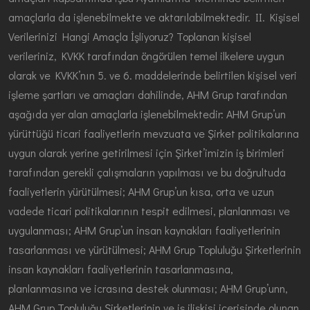
amaçlarla da işlenebilmekte ve aktarılabilmektedir. II. Kişisel
Verilerinizi Hangi Amaçla İşliyoruz? Toplanan kişisel
verileriniz, KVKK tarafından öngörülen temel ilkelere uygun
olarak ve KVKK’nın 5. ve 6. maddelerinde belirtilen kişisel veri
işleme şartları ve amaçları dahilinde, AHM Grup tarafından
aşağıda yer alan amaçlarla işlenebilmektedir: AHM Grup’un
yürüttüğü ticari faaliyetlerin mevzuata ve Şirket politikalarına
uygun olarak yerine getirilmesi için Şirket’imizin iş birimleri
tarafından gerekli çalışmaların yapılması ve bu doğrultuda
faaliyetlerin yürütülmesi; AHM Grup’un kısa, orta ve uzun
vadede ticari politikalarının tespit edilmesi, planlanması ve
uygulanması; AHM Grup’un insan kaynakları faaliyetlerinin
tasarlanması ve yürütülmesi; AHM Grup Topluluğu Şirketlerinin
insan kaynakları faaliyetlerinin tasarlanmasına,
planlanmasına ve icrasına destek olunması; AHM Grup’unn,
AHM Grup Topluluğu Şirketlerinin ve iş ilişkisi içerisinde olunan